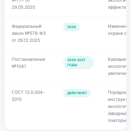
№777 от
экологиче
29.05.2025
эффективн
Федеральный
Изменения
2026
закон №578-ФЗ
охране о
от 29.12.2025
Постановление
Базовые с
2025-2027
ГОДЫ
№1041
экологиче
увеличени
ГОСТ 12.0.004-
Порядок п
ДЕЙСТВУЕТ
2015
инструкта
экологиче
(вводный,
повторный