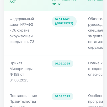
АКТ
СИЛУ
Список нормативных актов по экологической безопаснос
Федеральный
Обязатель
10.01.2002
(ДЕЙСТВУЕТ)
закон №7-ФЗ
руководит
«Об охране
специалис
окружающей
за деятель
среды», ст. 73
негативны
окружающ
Приказ
Новые кри
01.09.2025
Минприроды
отходов к 
№158 от
опасности
31.03.2025
Постановление
Особеннос
01.09.2025
Правительства
программ