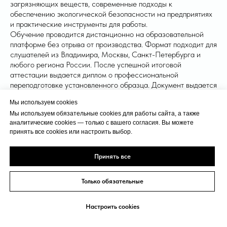
загрязняющих веществ, современные подходы к
обеспечению экологической безопасности на предприятиях
и практические инструменты для работы.
Обучение проводится дистанционно на образовательной
платформе без отрыва от производства. Формат подходит для
слушателей из Владимира, Москвы, Санкт-Петербурга и
любого региона России. После успешной итоговой
аттестации выдается диплом о профессиональной
переподготовке установленного образца. Документ выдается
на основании образовательной лицензии №Л035-01297-
Мы используем cookies
33/00396307, данные вносятся в федеральную систему
Мы используем обязательные cookies для работы сайта, а также
ФИС ФРДО в течение 30 календарных дней, что
аналитические cookies — только с вашего согласия. Вы можете
гарантирует его признание при трудоустройстве и проверках
принять все cookies или настроить выбор.
контролирующими органами.
Принять все
Только обязательные
Код
Наименование программы
Часы
Дни
Цена
Инженерная защита
Настроить cookies
окружающей среды с
93.01
присвоением
520
65
10400